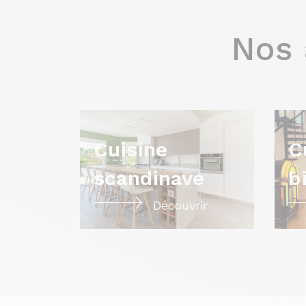
Nos 
Cuisine
C
scandinave
b
Découvrir