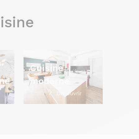
isine
Cuisine
ne
moderne
Découvrir