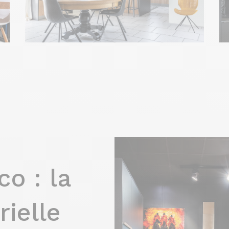
co : la
rielle