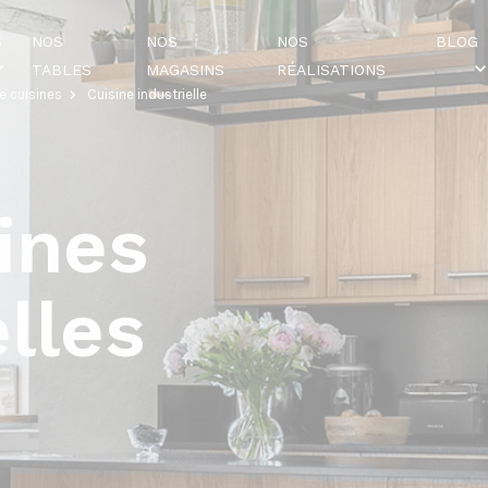
S
NOS
NOS
NOS
BLOG
TABLES
MAGASINS
RÉALISATIONS
e cuisines
Cuisine industrielle
ines
elles