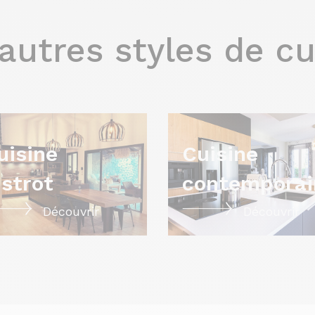
autres styles de cu
uisine
Cuisine
istrot
contemporai
Découvrir
Découvrir