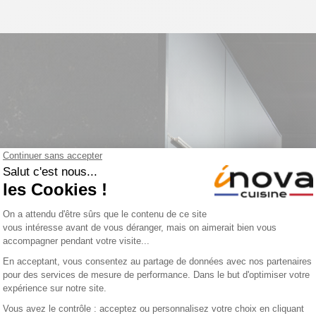
n parquet à
e sont ces