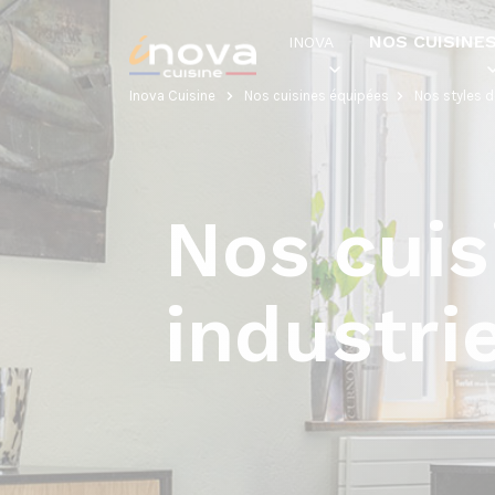
NOS CUISINE
INOVA
Inova Cuisine
Nos cuisines équipées
Nos styles d
Nos cuis
industri