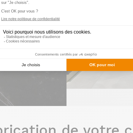
e décoration
se.
ce de vie.
er le repas
lement
îlot de
nts
lques
brication de votre c