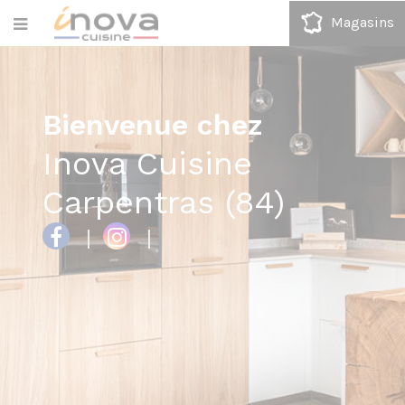
Magasins
Bienvenue chez
Inova Cuisine
Carpentras (84)
|
|