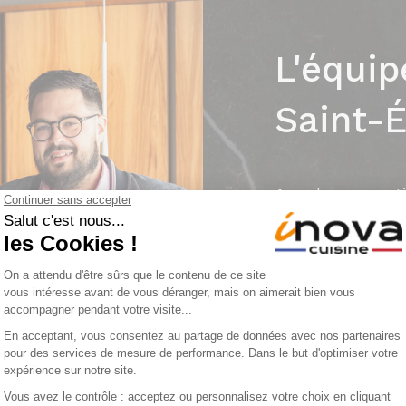
L'équip
Saint-É
Avec leur expert
Élodie et Yohan
d’aménagement : 
réalisation des p
Nous créons des
fonctionnels, pe
Découvrez un lar
électroménagers 