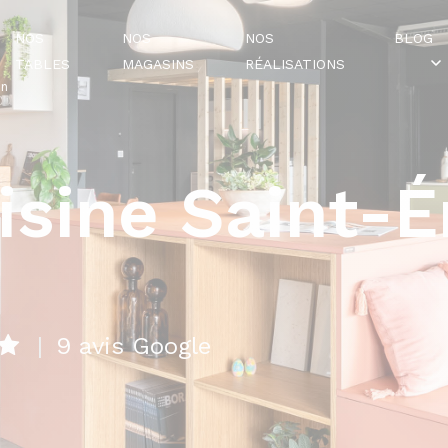
NOS
NOS
NOS
BLOG
TABLES
MAGASINS
RÉALISATIONS
on
isine Saint-É
|
9 avis Google