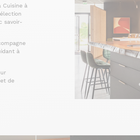
 Cuisine à
élection
c savoir-
ccompagne
uidant à
our
 et de