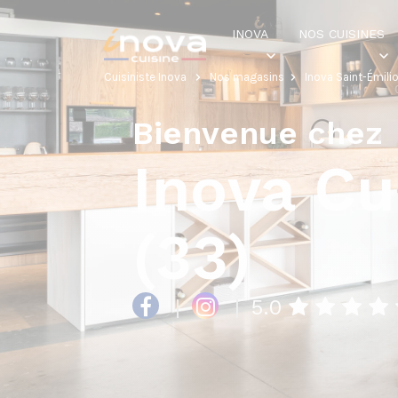
INOVA
NOS CUISINES
Cuisiniste Inova
Nos magasins
Inova Saint-Émili
Bienvenue chez
Inova Cu
(33)
|
|
5.0