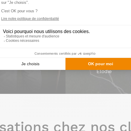
Prenez rendez-vo
imaginer votre fu
Elodie
sations chez nos c