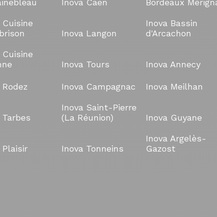
ainebleau
Inova Caen
Bordeaux Mérign
 Cuisine
Inova Bassin
brison
Inova Langon
d'Arcachon
 Cuisine
nne
Inova Tours
Inova Annecy
a Rodez
Inova Campagnac
Inova Meilhan
Inova Saint-Pierre
 Tarbes
(La Réunion)
Inova Guyane
Inova Argelès-
 Plaisir
Inova Tonneins
Gazost