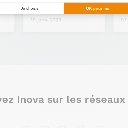
r
Cuisine équipée : Bora, la
Bie
fin de la hotte aspirante
tra
19 janv. 2023
07
ez Inova sur les réseaux