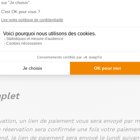
uis de le déguster sur place en compagnie des part
inspirant, pensé pour donner envie de revenir à une 
ts à tous et sur inscription uniquement, 35€ par pe
 optimale, nous limitons le nombre de participants 
scrire !
uin de 10h30 à 14h : Manger m
mplet
vation, un lien de paiement vous sera envoyé par mai
réservation sera confirmée une fois votre paiement 
nd, le lien de paiement sera envoyé le lundi suivan