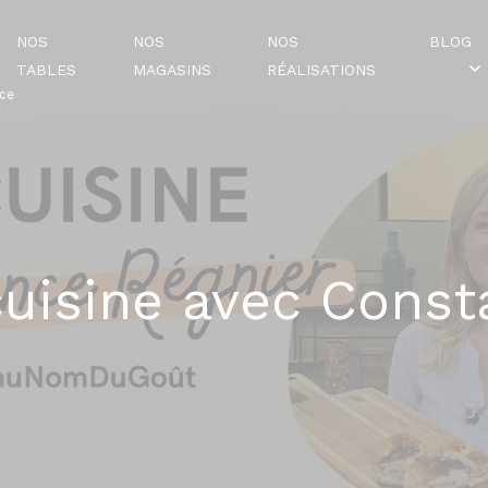
NOS
NOS
NOS
BLOG
TABLES
MAGASINS
RÉALISATIONS
nce
cuisine avec Const