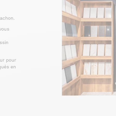
achon.
 vous
ssin
ur pour
qués en