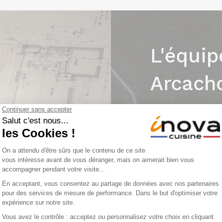
L'équip
Arcach
Forts de leur ex
sur-mesure, Tim
accompagnent da
conseils, choix 
devis, pose et su
Nous imaginons d
conviviales et fo