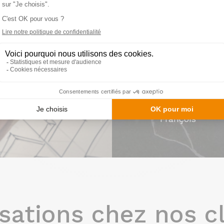
Prenez rendez-v
cuisines français
François
sations chez nos c