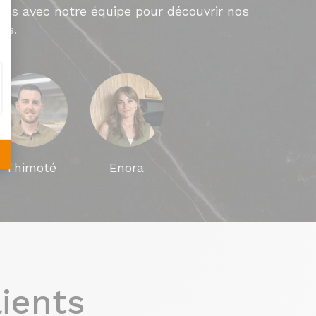
ous avec notre équipe pour découvrir nos
es.
Thimoté
Enora
lients