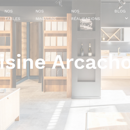
NOS
NOS
NOS
BLOG
TABLES
MAGASINS
RÉALISATIONS
isine Arcacho