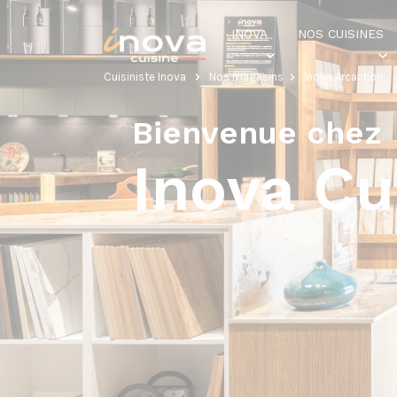
INOVA
NOS CUISINES
Cuisiniste Inova
Nos magasins
Inova Arcachon
Bienvenue chez
Inova Cu