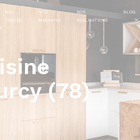
NOS
NOS
NOS
BLOG
TABLES
MAGASINS
RÉALISATIONS
y
isine
rcy (78)