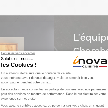
L'équip
Chambo
Forts d'une soli
cuisines sur mes
accompagnent da
conseils, choix d
pose et suivi te
Ils mettent en œu