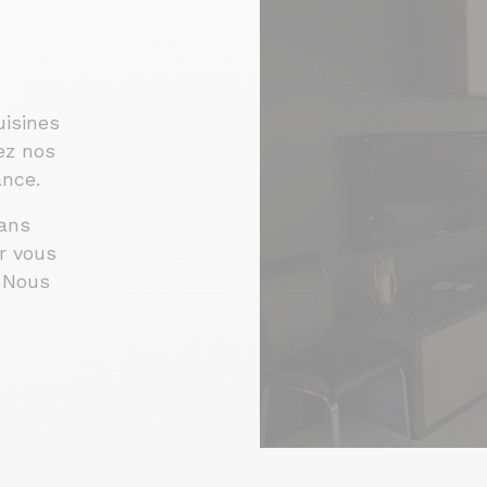
isines
ez nos
ance.
ans
r vous
. Nous
,