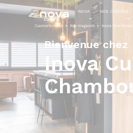
INOVA
NOS CUISINES
Cuisiniste Inova
Nos magasins
Inova Chambourc
Bienvenue chez
Inova Cu
Chambou