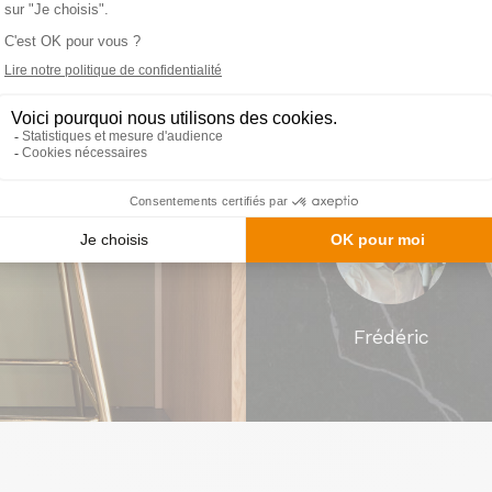
créativité pour 
attentes de tout
Prenez rendez-v
accompagnement
Frédéric