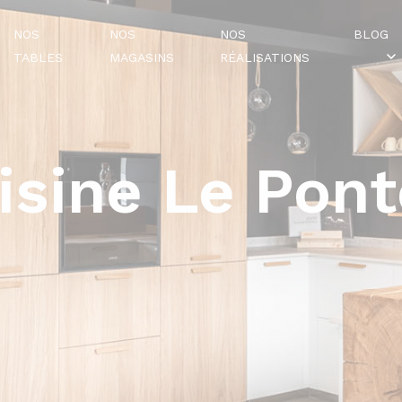
NOS
NOS
NOS
BLOG
TABLES
MAGASINS
RÉALISATIONS
isine Le Pont