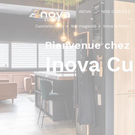
INOVA
NOS CUISINES
Cuisiniste Inova
Nos magasins
Inova Le Pontet
Bienvenue chez
Inova Cu