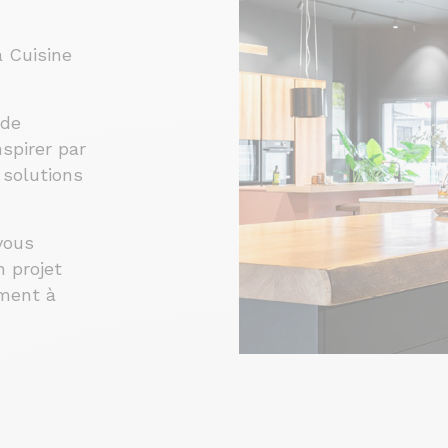
 Cuisine
 de
spirer par
 solutions
vous
 projet
ement à