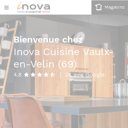
Magasins
Bienvenue chez
Inova Cuisine Vaulx-
en-Velin (69)
|
4.8
24 avis Google