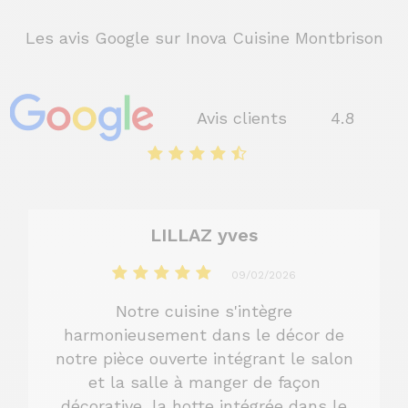
Les avis Google sur Inova Cuisine Montbrison
Avis clients
4.8
LILLAZ yves
romai
09/02/2026
 cuisine s'intègre
Une cuisine su
ement dans le décor de
RAL de peintu
ouverte intégrant le salon
pour coller à no
lle à manger de façon
Une pose san
la hotte intégrée dans le
encore un gra